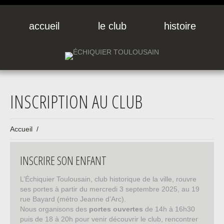
accueil
le club
histoire
INSCRIPTION AU CLUB
Accueil
INSCRIRE SON ENFANT
L’Échiquier Toulousain, club historique de la ville, rouvre
ses portes à partir du mercredi 3 septembre 2025, au 19
rue Bayard (métro Jeanne d’Arc).
Nous organisons des
portes ouvertes
de 14h à 16h30
puis de 18 à 20h pour venir découvrir le club, rencontrer