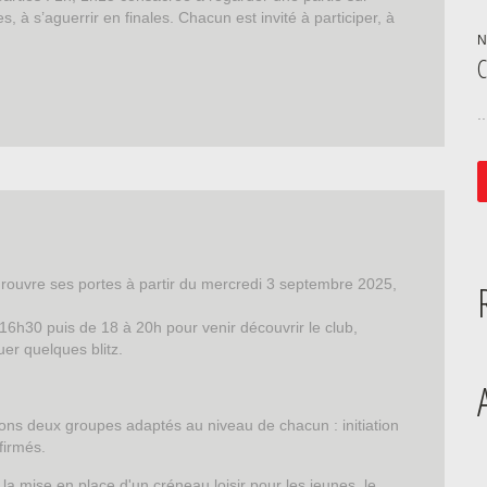
, à s’aguerrir en finales. Chacun est invité à participer, à
N
..
e, rouvre ses portes à partir du mercredi 3 septembre 2025,
6h30 puis de 18 à 20h pour venir découvrir le club,
er quelques blitz.
ns deux groupes adaptés au niveau de chacun : initiation
firmés.
la mise en place d'un créneau loisir pour les jeunes, le