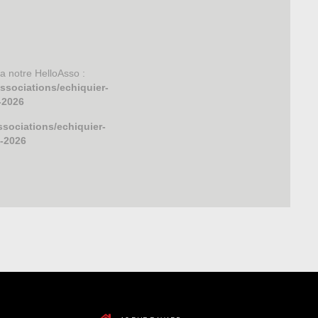
a notre HelloAsso :
ssociations/echiquier-
-2026
sociations/echiquier-
5-2026