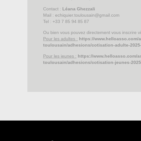
Contact :
Léana Ghezzali
Mail : echiquier.toulousain@gmail.com
Tel : +33 7 85 94 85 87
Ou bien vous pouvez directement vous inscrire vi
Pour les adultes :
https://www.helloasso.com/a
toulousain/adhesions/cotisation-adulte-2025
Pour les jeunes :
https://www.helloasso.com/as
toulousain/adhesions/cotisation-jeunes-202