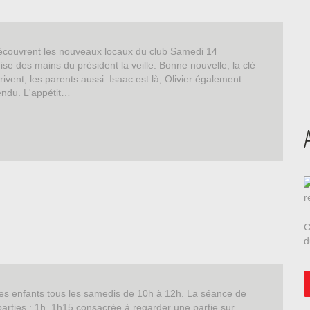
couvrent les nouveaux locaux du club Samedi 14
se des mains du président la veille. Bonne nouvelle, la clé
ivent, les parents aussi. Isaac est là, Olivier également.
endu. L'appétit…
C
d
es enfants tous les samedis de 10h à 12h. La séance de
rties : 1h, 1h15 consacrée à regarder une partie sur