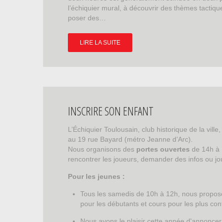
l’échiquier mural, à découvrir des thèmes tactiques
poser des…
LIRE LA SUITE
INSCRIRE SON ENFANT
L’Échiquier Toulousain, club historique de la vill
au 19 rue Bayard (métro Jeanne d’Arc).
Nous organisons des
portes ouvertes
de 14h à 1
rencontrer les joueurs, demander des infos ou jou
Pour les jeunes :
Tous les samedis de 10h à 12h, nous proposo
pour les débutants et cours pour les plus con
Nous avons le plaisir cette année d'annoncer 