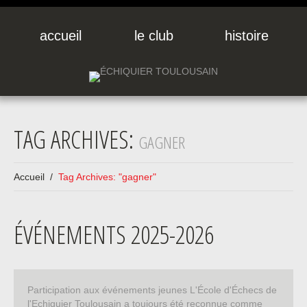
accueil
le club
histoire
TAG ARCHIVES:
GAGNER
Accueil
Tag Archives: "gagner"
ÉVÉNEMENTS 2025-2026
Participation aux événements jeunes L'École d'Échecs de
l'Echiquier Toulousain a toujours été reconnue comme